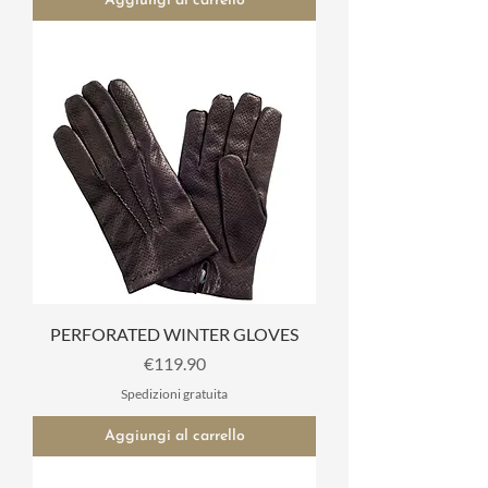
Aggiungi al carrello
PERFORATED WINTER GLOVES
Prezzo
€119.90
Spedizioni gratuita
Aggiungi al carrello