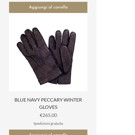
Aggiungi al carrello
BLUE NAVY PECCARY WINTER
GLOVES
Prezzo
€265.00
Spedizioni gratuita