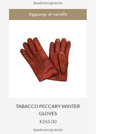
Spedizioni gratuita
Aggiungi al carrello
TABACCO PECCARY WINTER
GLOVES
Prezzo
€265.00
Spedizioni gratuita