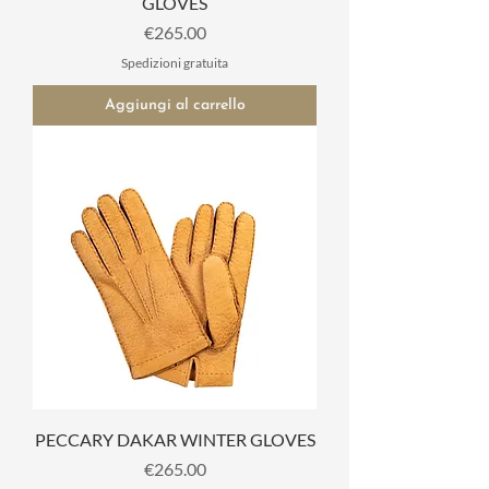
GLOVES
Prezzo
€265.00
Spedizioni gratuita
Aggiungi al carrello
PECCARY DAKAR WINTER GLOVES
Prezzo
€265.00