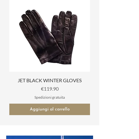
JET BLACK WINTER GLOVES
Prezzo
€119.90
Spedizioni gratuita
Aggiungi al carrello