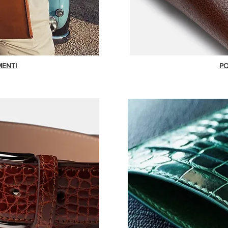
ENTI
PO