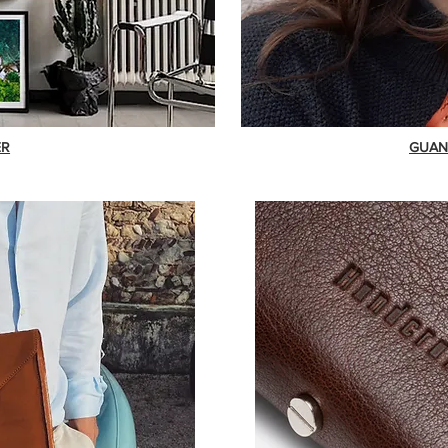
ER
GUAN