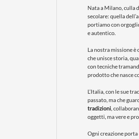
Nata a Milano, culla d
secolare: quella dell’
portiamo con orgoglio l
e autentico.
La nostra missione è c
che unisce storia, qua
con tecniche tramandat
prodotto che nasce con
L’Italia, con le sue tr
passato, ma che guard
tradizioni
, collaboran
oggetti, ma vere e pro
Ogni creazione porta c