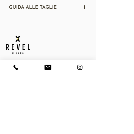
GUIDA ALLE TAGLIE
Se non conosci la tua taglia, dai
un'occhiata
QUI
QUICK LINKS
Home
About
Contact
Privacy Policy
Cookie Policy
Shipping Policy
Termini e condizioni
Resi
Gift Card
CATEGORIE
Driving Gloves
Guanti Invernali
Guanti per Lei
Cinture