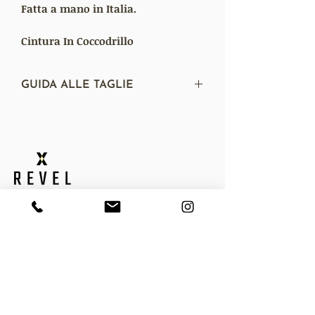
Fatta a mano in Italia.
Cintura In Coccodrillo
GUIDA ALLE TAGLIE
Se non conosci la tua taglia, dai
un'occhiata
QUI
QUICK LINKS
Home
About
Contact
Privacy Policy
Cookie Policy
Shipping Policy
Termini e condizioni
Resi
Gift Card