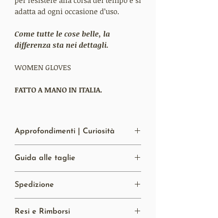
adatta ad ogni occasione d’uso.
Come tutte le cose belle, la
differenza sta nei dettagli.
WOMEN GLOVES
FATTO A MANO IN ITALIA.
Approfondimenti | Curiosità
Materiale:
Il completo utilizzo della
Guida alle taglie
pelle di Agnello li rende molto
resistenti ed estremamente morbidi al
Hai bisogno di una mano per la scegliere
tatto.
Spedizione
la taglia?
Foderati in seta.
Clicca qui!
Lavorazione:
Costruiti interamente a
Spese di spedizione gratuite per
mano a Napoli, Italia. Per la loro
Resi e Rimborsi
l’Italia e per l’Europa con una spesa