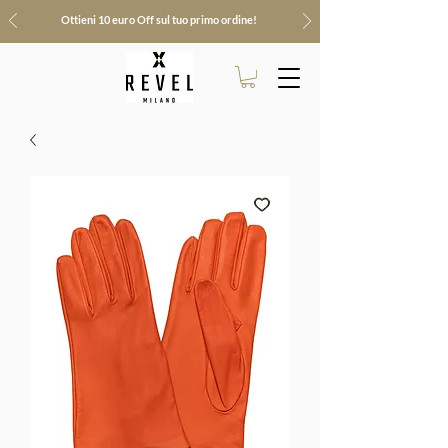
Ottieni 10 euro Off sul tuo primo ordine!