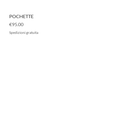
Quick View
POCHETTE
Price
€95.00
Spedizioni gratuita