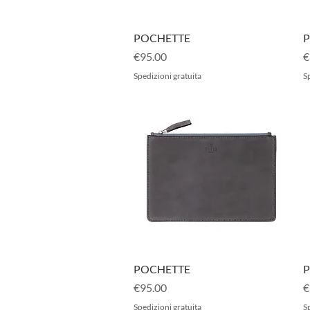
Quick View
POCHETTE
P
Price
P
€95.00
€
Spedizioni gratuita
Sp
Quick View
POCHETTE
P
Price
P
€95.00
€
Spedizioni gratuita
Sp