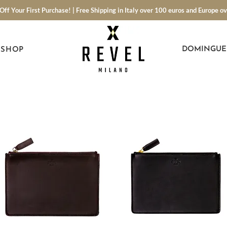
Off Your First Purchase! | Free Shipping in Italy over 100 euros and Europe o
DOMINGUE
SHOP