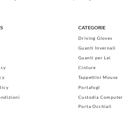
KS
CATEGORIE
Driving Gloves
Guanti Invernali
Guanti per Lei
icy
Cinture
cy
Tappettini Mouse
licy
Portafogl
ondizioni
Custodia Computer
Porta Occhiali