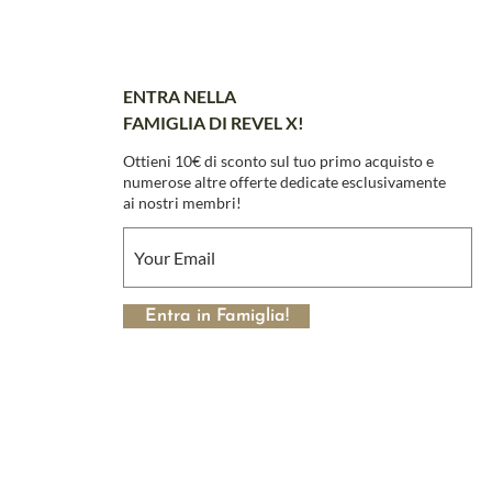
ENTRA NELLA
FAMIGLIA DI REVEL X!
Ottieni 10€ di sconto sul tuo primo acquisto e
numerose altre offerte dedicate esclusivamente
ai nostri membri!
Entra in Famiglia!