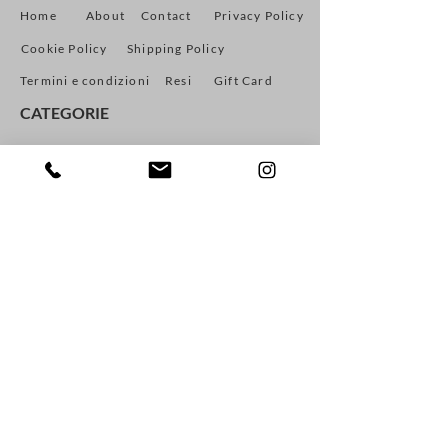
Home
About
Contact
Privacy Policy
Cookie Policy
Shipping Policy
Termini e condizioni
Resi
Gift Card
CATEGORIE
Driving Gloves
Guanti Invernali
Guanti per Lei
Cinture
Tappettini Mouse
Portafogl
Custodia Computer
Porta Occhiali
ENTRA NELLA FAMIGLIA DI REVEL X!
Ottieni 10€ di sconto sul tuo primo acquisto e
numerose altre offerte dedicate esclusivamente ai
nostri membri!
Entra in Famiglia!