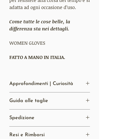
adatta ad ogni occasione d’uso.
Come tutte le cose belle, la
differenza sta nei dettagli.
WOMEN GLOVES
FATTO A MANO IN ITALIA.
Approfondimenti | Curiosità
Materiale:
Il completo utilizzo della
Guida alle taglie
pelle di Agnello li rende molto
resistenti ed estremamente morbidi al
Hai bisogno di una mano per la scegliere
tatto.
Spedizione
la taglia?
Foderati in seta.
Clicca qui!
Lavorazione:
Costruiti interamente a
Spese di spedizione gratuite per
mano a Napoli, Italia. Per la loro
Resi e Rimborsi
l’Italia e per l’Europa con una spesa