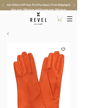
Get 10 Euro Off Your First Purchase! | Free Shipping in
Italy over 100 euros and Europe over 300 euros