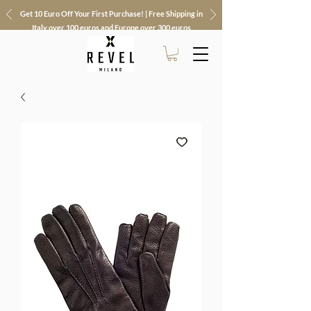
Get 10 Euro Off Your First Purchase! | Free Shipping in
Italy over 100 euros and Europe over 300 euros