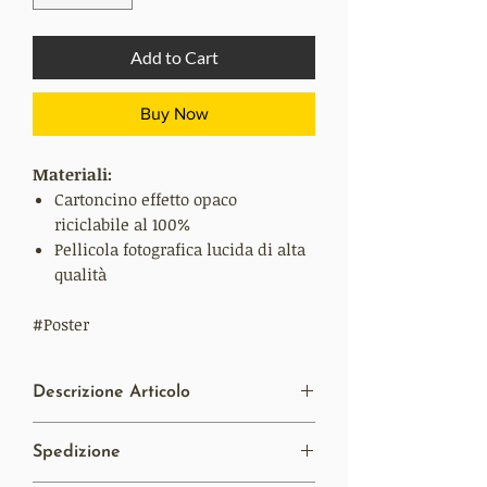
Add to Cart
Buy Now
Materiali:
Cartoncino effetto opaco
riciclabile al 100%
Pellicola fotografica lucida di alta
qualità
#Poster
Descrizione Articolo
Se un'immagine vale più di mille parole, i
Spedizione
nostri poster Revel Rider personalizzati in
edizione limitata valgono tutte le parole.