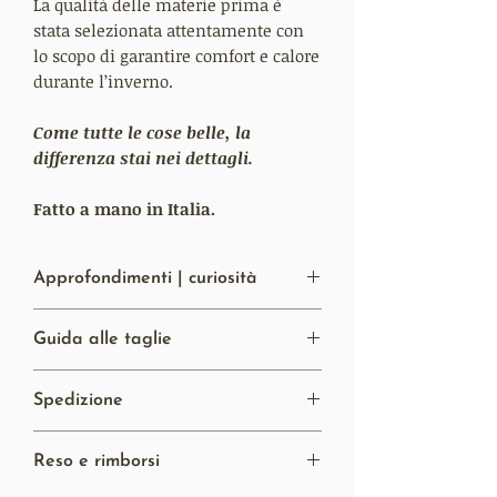
La qualità delle materie prima è
stata selezionata attentamente con
lo scopo di garantire comfort e calore
durante l’inverno.
Come tutte le cose belle, la
differenza stai nei dettagli.
Fatto a mano in Italia.
Approfondimenti | curiosità
Materiale:
Il completo utilizzo della
Guida alle taglie
pelle di Agnello li rende molto
resistenti ed estremamente morbidi al
Hai bisogno di una mano per la scegliere
tatto.
Spedizione
la taglia?
Lavorazione:
Costruiti interamente a
Clicca qui!
mano a Napoli, Italia. Per la loro
Spese di spedizione gratuite per
realizzazioni sono necesssari 25
Reso e rimborsi
l’Italia e per l’Europa con una spesa
passaggi differenti.
uguale o superiore ai 99 euro.