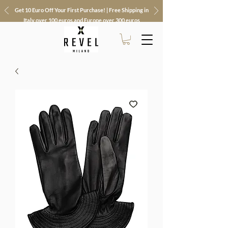
Get 10 Euro Off Your First Purchase! | Free Shipping in
Italy over 100 euros and Europe over 300 euros